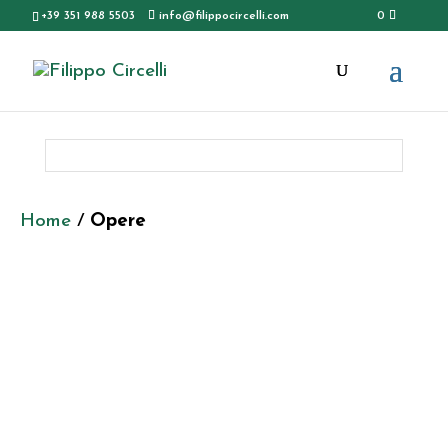
+39 351 988 5503
info@filippocircelli.com
0
Tutte le opere di Filippo
Circelli
Home
/
Opere