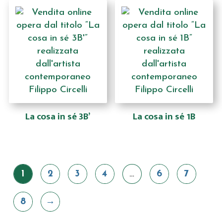
La cosa in sé 3B’
La cosa in sé 1B
1
2
3
4
…
6
7
8
→